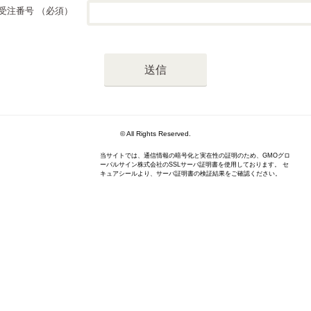
受注番号
（必須）
© All Rights Reserved.
当サイトでは、通信情報の暗号化と実在性の証明のため、GMOグロ
ーバルサイン株式会社のSSLサーバ証明書を使用しております。 セ
キュアシールより、サーバ証明書の検証結果をご確認ください。