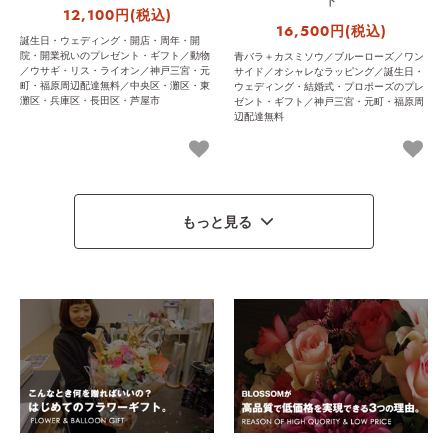
ド
12,100円(税込)
16,500円(税込)
誕生日・ウェディング・開店・周年・開
院・開業祝いのプレゼント・ギフト／動物
青バラ＋カスミソウ／ブルーローズ／ワン
／ウサギ・リス・ライオン／神戸三宮・元
サイド／オシャレなラッピング／誕生日・
町・福原周辺配達無料／中央区・灘区・東
ウェディング・結婚式・プロポーズのプレ
灘区・兵庫区・長田区・芦屋市
ゼント・ギフト／神戸三宮・元町・福原周
辺配達無料
もっと見る