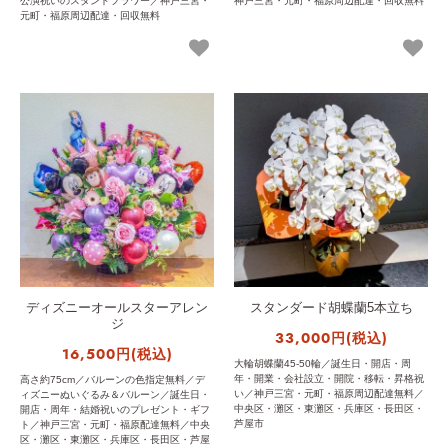
公演祝いのスタンドフラワー／神戸三宮・
神戸三宮・元町・福原周辺配達・回収無料
元町・福原周辺配達・回収無料
ディズニーオールスターアレン
スタンダード胡蝶蘭5本立ち
ジ
33,000円(税込)
16,500円(税込)
大輪胡蝶蘭45-50輪／誕生日・開店・周
年・開業・会社設立・開院・移転・昇格祝
高さ約75cm／バルーンの色指定無料／デ
い／神戸三宮・元町・福原周辺配達無料／
ィズニーぬいぐるみ＆バルーン／誕生日・
中央区・灘区・東灘区・兵庫区・長田区・
開店・周年・結婚祝いのプレゼント・ギフ
芦屋市
ト／神戸三宮・元町・福原配達無料／中央
区・灘区・東灘区・兵庫区・長田区・芦屋