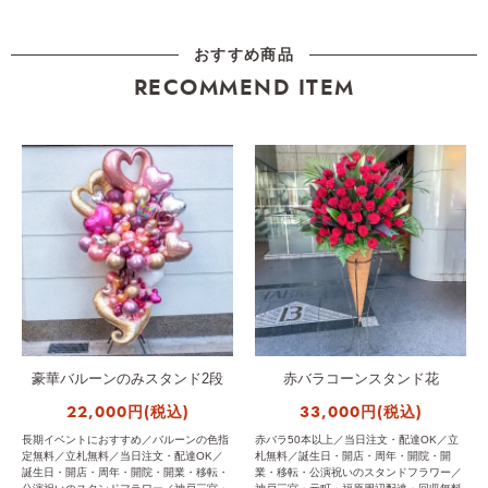
おすすめ商品
RECOMMEND ITEM
豪華バルーンのみスタンド2段
赤バラコーンスタンド花
22,000円(税込)
33,000円(税込)
長期イベントにおすすめ／バルーンの色指
赤バラ50本以上／当日注文・配達OK／立
定無料／立札無料／当日注文・配達OK／
札無料／誕生日・開店・周年・開院・開
誕生日・開店・周年・開院・開業・移転・
業・移転・公演祝いのスタンドフラワー／