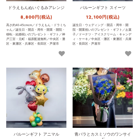
ドラえもんぬいぐるみアレンジ
バルーンギフト スイーツ
8,800円(税込)
12,100円(税込)
高さ約40-45cmcm／ドラえもん・ドラミち
誕生日・ウェディング・開店・周年・開
ゃん／誕生日・開店・周年・開業・開院・
院・開業祝いのプレゼント・ギフト／お菓
移転・結婚祝いのプレゼント・ギフト／神
子／ドーナツ・アイスクリーム・キャンデ
戸三宮・元町・福原配達無料／中央区・灘
ィ・ケーキ／中央区・灘区・東灘区・兵庫
区・東灘区・兵庫区・長田区・芦屋市
区・長田区・芦屋市
バルーンギフト アニマル
青バラとカスミソウのワンサイ