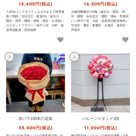
15,400円(税込)
16,500円(税込)
人気No.1／クオリティはそのままで限界価
大輪胡蝶蘭30-36輪／誕生日・開店・周
格に挑戦／当日注文・配達OK／誕生日・
年・開業・会社設立・開院・移転・昇格祝
開店・周年・開院・開業・移転・公演祝い
い／神戸三宮・元町・福原周辺配達無料／
のスタンドフラワー／神戸三宮・元町・福
中央区・灘区・東灘区・兵庫区・長田区・
原周辺配達・回収無料
芦屋市
3
4
赤バラ100本の花束
バルーンスタンド1段
55,000円(税込)
11,000円(税込)
赤バラ100本花束／バラの色変更可能／サ
神戸最安値／バルーンの色指定無料／立札