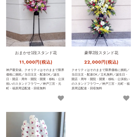
おまかせ1段スタンド花
豪華2段スタンド花
11,000円(税込)
22,000円(税込)
神戸最安値。クオリティはそのままで限界
クオリティはそのままで限界価格に挑戦／
価格に挑戦／当日注文・配達OK／誕生
当日注文・配達OK／立札無料／誕生日・
日・開店・周年・開院・開業・移転・公演
開店・周年・開院・開業・移転・公演祝い
祝いのスタンドフラワー／神戸三宮・元
のスタンドフラワー／神戸三宮・元町・福
町・福原周辺配達・回収無料
原周辺配達・回収無料