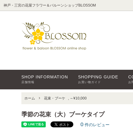
神戸・三宮の花屋フラワー＆バルーンショップBLOSSOM
スタンド花
～¥5,000
店舗情報
花束・
～¥10,0
よくあ
胡蝶蘭
～¥30,000
はじめてのフラワーギフト
観葉植
¥30,00
バルーン・フラワーアーチ
シャン
SHOP INFORMATION
SHOPPING GUIDE
C
店舗情報
お買い物ガイド
お
ホーム
花束・ブーケ
,
～¥10,000
季節の花束（大）ブーケタイプ
0
件のレビュー