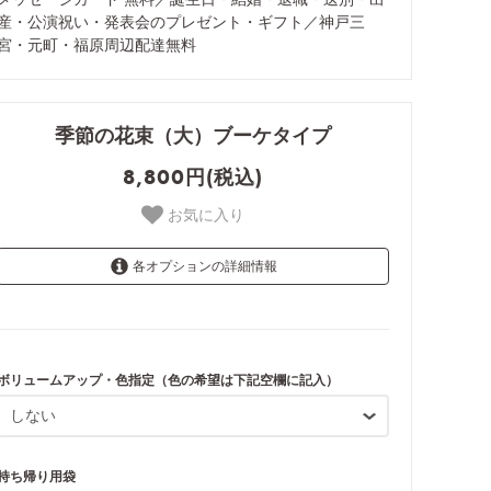
産・公演祝い・発表会のプレゼント・ギフト／神戸三
宮・元町・福原周辺配達無料
季節の花束（大）ブーケタイプ
8,800円(税込)
お気に入り
各オプションの詳細情報
しない
ボリュームアップ・色指定（色の希望は下記空欄に記入）
8,800円(税込)
ボリュームアップ+1100円
9,900円(税込)
持ち帰り用袋
色指定（通常色）+1100円