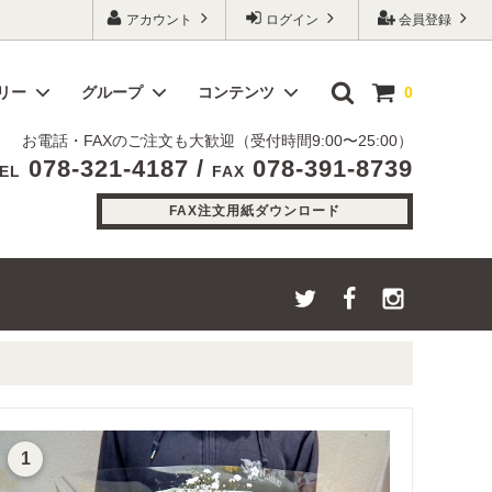
アカウント
ログイン
会員登録
リー
グループ
コンテンツ
0
お電話・FAXのご注文も大歓迎（受付時間9:00〜25:00）
078-321-4187 /
078-391-8739
プリザーブドフラワー
～¥20,000
高品質で低価格の理由
EL
FAX
バルーン・布・生花装飾
FAX注文用紙ダウンロード
1