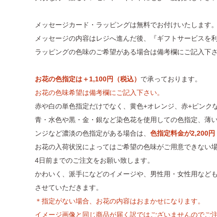
メッセージカード・ラッピングは無料でお付けいたします
メッセージの内容はレジへ進んだ後、『ギフトサービスを
ラッピングの色味のご希望がある場合は備考欄にご記入下
お花の色指定は＋1,100円（税込）
で承っております。
お花の色味希望は備考欄にご記入下さい。
赤や白の単色指定だけでなく、黄色+オレンジ、赤+ピンク
青・水色や黒・金・銀など染色花を使用しての色指定、薄
ンジなど濃淡の色指定がある場合は、
色指定料金が2,200
お花の入荷状況によってはご希望の色味がご用意できない場
4日前までのご注文をお願い致します。
かわいく、派手になどのイメージや、男性用・女性用など
させていただきます。
＊指定がない場合、お花の内容はおまかせになります。
イメージ画像と同じ商品が届く訳ではございませんのでご