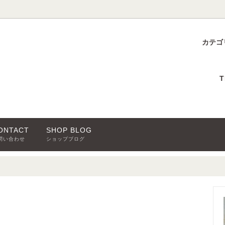
カテゴ
ブーケ
00
る質問
アレンジメント
～¥15,000
立札・メッセージカード
T
物
0～
バルーンギフト
パンタワー
ONTACT
SHOP BLOG
問い合わせ
ショップブログ