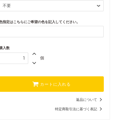
9,900円(税込)
色指定（青・水色・染色・濃
淡色）+2200円
11,000円(税込)
色指定はこちらにご希望の色を記入してください。
ボリュームアップ+色指定（通
常色）+2200円
11,000円(税込)
購入数
ボリュームアップ+色指定
（青・水色・染色・濃淡色）
個
+3300円
12,100円(税込)
しない
8,830円(税込)
カートに入れる
ボリュームアップ+1100円
9,930円(税込)
返品について
色指定（通常色）+1100円
9,930円(税込)
特定商取引法に基づく表記
色指定（青・水色・染色・濃
淡色）+2200円
11,030円(税込)